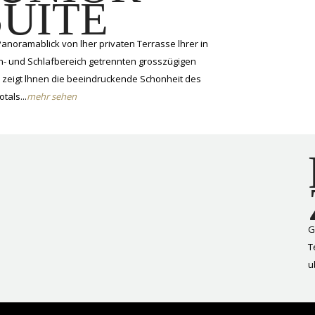
SUITE
anoramablick von lher privaten Terrasse lhrer in
- und Schlafbereich getrennten grosszügigen
e zeigt lhnen die beeindruckende Schonheit des
tals...
mehr sehen
G
T
u