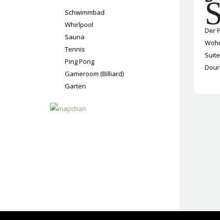
Schwimmbad
Whirlpool
Der P
Sauna
Wohn
Tennis
Suit
Ping Pong
Douro
Gameroom (Billiard)
Garten