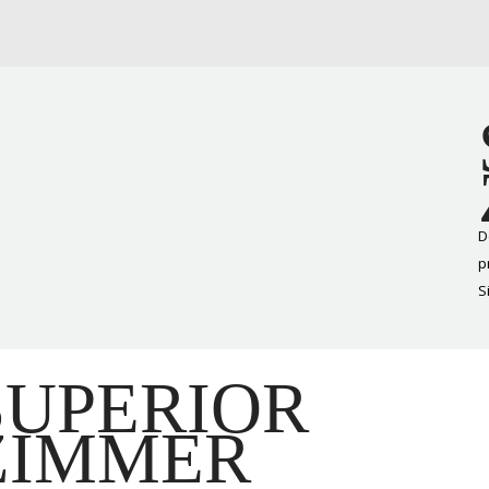
D
p
S
SUPERIOR
ZIMMER