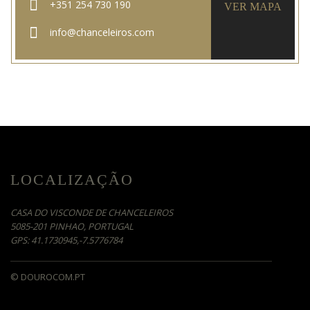
+351 254 730 190
VER MAPA
info@chanceleiros.com
LOCALIZAÇÃO
CASA DO VISCONDE DE CHANCELEIROS
5085-201 PINHAO, PORTUGAL
GPS: 41.1730945,-7.5776784
© DOUROCOM.PT