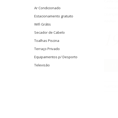
Cama Ex
Crianças
Ar Condicionado
Crianças
Estacionamento gratuito
Adultos -
Wifi Grátis
1
Secador de Cabelo
Toalhas Piscina
Terraço Privado
Equipamentos p/ Desporto
C
Televisão
Publicad