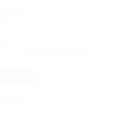
tra
(Preço por noite):
 até 12 anos - 30€
 até 16 anos - 35€
 45€
95€
NOITE/PEQ. ALMOÇO
ONTACTOS
o por:
admin