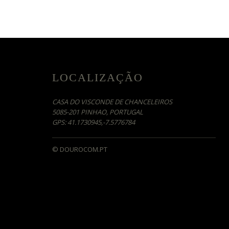
LOCALIZAÇÃO
CASA DO VISCONDE DE CHANCELEIROS
5085-201 PINHAO, PORTUGAL
GPS: 41.1730945,-7.5776784
© DOUROCOM.PT